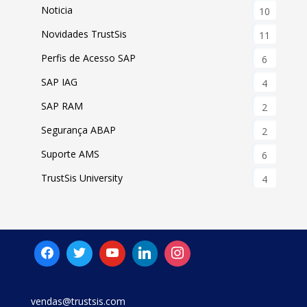
Noticia
10
Novidades TrustSis
11
Perfis de Acesso SAP
6
SAP IAG
4
SAP RAM
2
Segurança ABAP
2
Suporte AMS
6
TrustSis University
4
vendas@trustsis.com