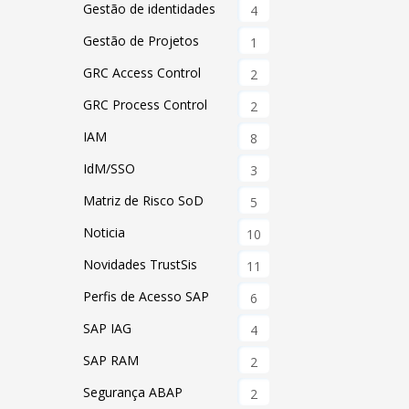
Gestão de identidades
4
Gestão de Projetos
1
GRC Access Control
2
GRC Process Control
2
IAM
8
IdM/SSO
3
Matriz de Risco SoD
5
Noticia
10
Novidades TrustSis
11
Perfis de Acesso SAP
6
SAP IAG
4
SAP RAM
2
Segurança ABAP
2