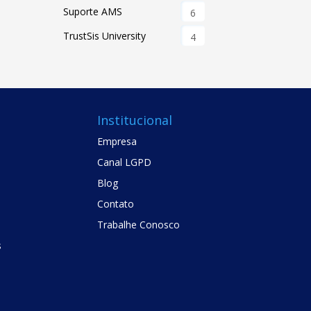
Suporte AMS
6
TrustSis University
4
Institucional
Empresa
Canal LGPD
Blog
Contato
Trabalhe Conosco
s